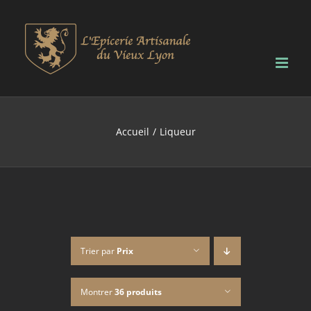
Passer
au
contenu
Accueil
Liqueur
Trier par
Prix
Montrer
36 produits