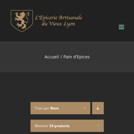
Passer
au
contenu
Accueil
Pain d'Epices
Trier par
Nom
Montrer
24 produits