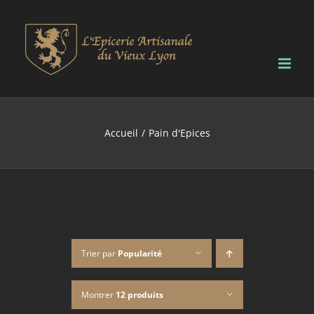
Passer
au
contenu
Accueil
Pain d'Epices
Trier par
Popularité
Montrer
12 produits