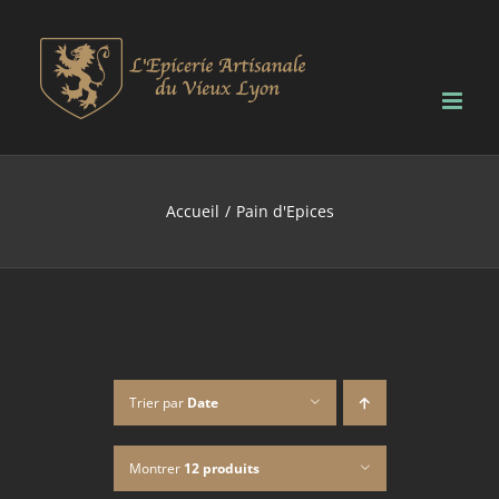
Passer
au
contenu
Accueil
Pain d'Epices
Trier par
Date
Montrer
12 produits