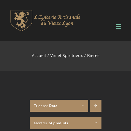
Passer
au
contenu
Accueil
Vin et Spiritueux
Bières
Trier par
Date
Montrer
24 produits