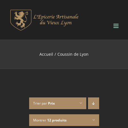
Passer
au
contenu
Accueil
Coussin de Lyon
Trier par
Prix
Montrer
12 produits